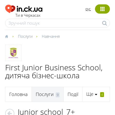
рус
Ти в Черкасах
Послуги
Навчання
First Junior Business School,
дитяча бізнес-школа
Ще
Головна
Послуги
Події
4
9
Junior school_7+