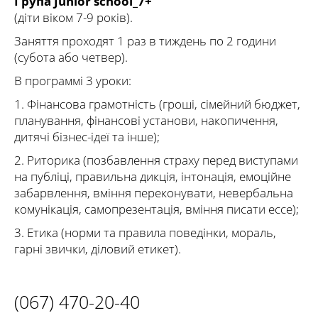
Група Junior school_7+
(діти віком 7-9 років).
Заняття проходят 1 раз в тиждень по 2 години
(субота або четвер).
В программі 3 уроки:
1. Фінансова грамотність (гроші, сімейний бюджет,
планування, фінансові установи, накопичення,
дитячі бізнес-ідеї та інше);
2. Риторика (позбавлення страху перед виступами
на публіці, правильна дикція, інтонація, емоційне
забарвлення, вміння переконувати, невербальна
комунікація, самопрезентація, вміння писати ессе);
3. Етика (норми та правила поведінки, мораль,
гарні звички, діловий етикет).
(067) 470-20-40