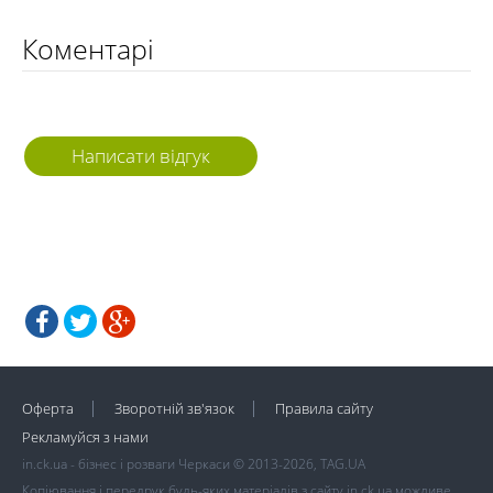
Коментарі
Написати відгук
Оферта
Зворотній зв'язок
Правила сайту
Рекламуйся з нами
in.ck.ua - бізнес і розваги Черкаси © 2013-2026, TAG.UA
Копіювання і передрук будь-яких матеріалів з сайту in.ck.ua можливе