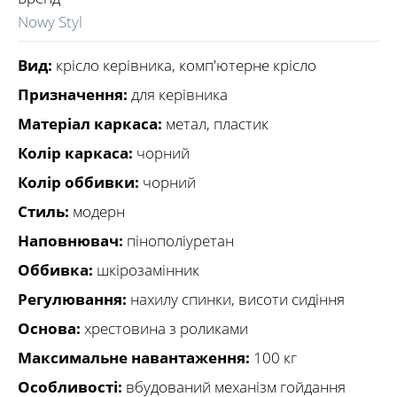
Nowy Styl
Вид:
крісло керівника, комп'ютерне крісло
Призначення:
для керівника
Матеріал каркаса:
метал, пластик
Колір каркаса:
чорний
Колір оббивки:
чорний
Стиль:
модерн
Наповнювач:
пінополіуретан
Оббивка:
шкірозамінник
Регулювання:
нахилу спинки, висоти сидіння
Основа:
хрестовина з роликами
Максимальне навантаження:
100 кг
Особливості:
вбудований механізм гойдання