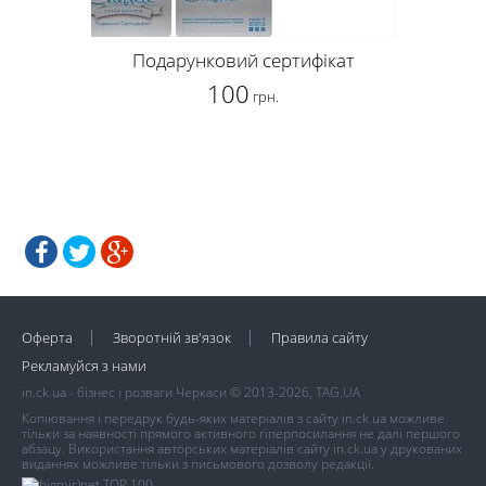
Подарунковий сертифікат
100
грн.
Оферта
Зворотній зв'язок
Правила сайту
Рекламуйся з нами
in.ck.ua - бізнес і розваги Черкаси © 2013-2026, TAG.UA
Копіювання і передрук будь-яких матеріалів з сайту in.ck.ua можливе
тільки за наявності прямого активного гіперпосилання не далі першого
абзацу. Використання авторських матеріалів сайту in.ck.ua у друкованих
виданнях можливе тільки з письмового дозволу редакції.