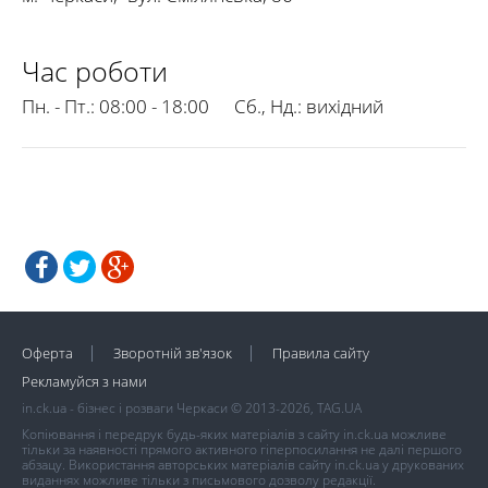
Час роботи
Пн. - Пт.:
08:00 - 18:00
Сб., Нд.:
вихідний
Оферта
Зворотній зв'язок
Правила сайту
Рекламуйся з нами
in.ck.ua - бізнес і розваги Черкаси © 2013-2026, TAG.UA
Копіювання і передрук будь-яких матеріалів з сайту in.ck.ua можливе
тільки за наявності прямого активного гіперпосилання не далі першого
абзацу. Використання авторських матеріалів сайту in.ck.ua у друкованих
виданнях можливе тільки з письмового дозволу редакції.