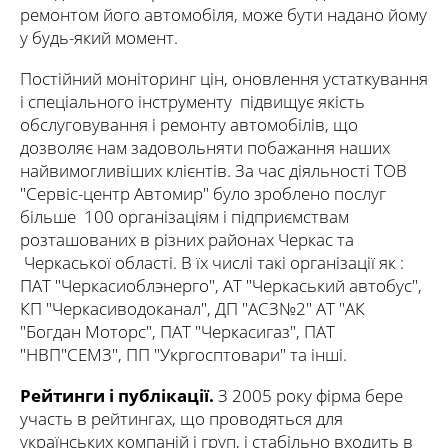
ремонтом його автомобіля, може бути надано йому
у будь-який момент.
Постійний моніторинг цін, оновлення устаткування
і спеціального інструменту підвищує якість
обслуговування і ремонту автомобілів, що
дозволяє нам задовольняти побажання наших
найвимогливіших клієнтів. За час діяльності ТОВ
"Сервіс-центр Автомир" було зроблено послуг
більше 100 організаціям і підприємствам
розташованих в різних районах Черкас та
Черкаської області. В їх числі такі організації як :
ПАТ "Черкасиоблэнерго", АТ "Черкаський автобус",
КП "Черкасиводоканал", ДП "АСЗ№2" АТ "АК
"Богдан Моторс", ПАТ "Черкасигаз", ПАТ
"НВП"СЕМЗ", ПП "Укргосптовари" та інші.
Рейтинги і публікації.
З 2005 року фірма бере
участь в рейтингах, що проводяться для
українських компаній і груп, і стабільно входить в