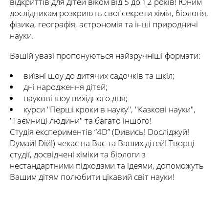
відкриттів для дітей віком від 5 до 12 років! Юним
дослідникам розкриють свої секрети хімія, біологія,
фізика, географія, астрономія та інші природничі
науки.
Вашій увазі пропонуються найзручніші формати:
виїзні шоу до дитячих садочків та шкіл;
дні народження дітей;
наукові шоу вихідного дня;
курси "Перші кроки в науку", "Казкові науки",
"Таємниці людини" та багато іншого!
Студія експериментів “4D” (Dивись! Dосліджуй!
Dумай! Dій!) чекає на Вас та Ваших дітей! Творці
студії, досвідчені хіміки та біологи з
нестандартними підходами та ідеями, допоможуть
Вашим дітям полюбити цікавий світ науки!