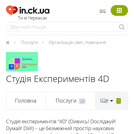
рус
Ти в Черкасах
Послуги
Організація свят
,
Навчання
Студія Експериментів 4D
Ще
Головна
Послуги
7
25
Студія експериментів “4D” (Dивись! Dосліджуй!
Dумай! Dій!) – це безмежний простір наукових