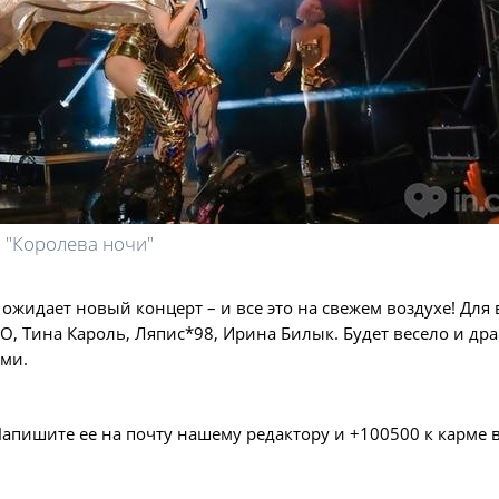
"Королева ночи"
ожидает новый концерт – и все это на свежем воздухе! Для 
IO, Тина Кароль, Ляпис*98, Ирина Билык. Будет весело и др
ами.
Напишите ее на почту нашему редактору и +100500 к карме 