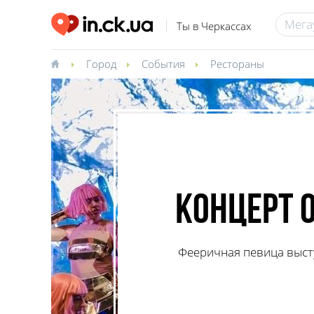
Ты в Черкассах
Город
События
Рестораны
Концерт 
Фееричная певица выст