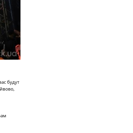
вас будут
айвово,
вам