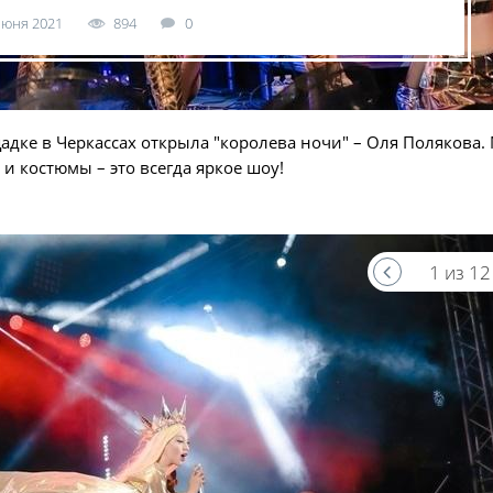
июня 2021
894
0
дке в Черкассах открыла "королева ночи" – Оля Полякова
и костюмы – это всегда яркое шоу!
1 из 12