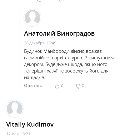
Анатолий Виноградов
28 декабря, 15:45
Будинок Майбороди дійсно вражає
гармонійною архітектурою й вишуканим
декором. Буде дуже шкода, якщо його
теперішні хазяї не збережуть його для
нащадків.
Ответить
0
0
Vitaliy Kudimov
12 мая, 19:21