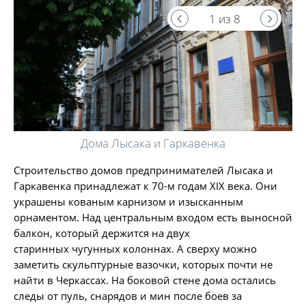
1 из 8
Дома Лысака и Гаркавенка
Строительство домов предпринимателей Лысака и
Гаркавенка принадлежат к 70-м годам XIX века. Они
украшены кованым карнизом и изысканным
орнаментом. Над центральным входом есть выносной
балкон, который держится на двух
старинных чугунных колоннах. А сверху можно
заметить скульптурные вазочки, которых почти не
найти в Черкассах. На боковой стене дома остались
следы от пуль, снарядов и мин после боев за