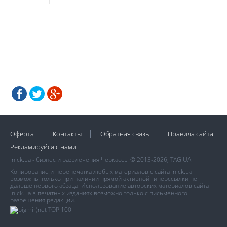
Оферта
Контакты
Обратная связь
Правила сайта
Рекламируйся с нами
in.ck.ua - бизнес и развлечения Черкассы © 2013-2026, TAG.UA
Копирование и перепечатка любых материалов с сайта in.ck.ua
возможны только при наличии прямой активной гиперссылки не
дальше первого абзаца. Использование авторских материалов сайта
in.ck.ua в печатных изданиях возможно только с письменного
разрешения редакции.