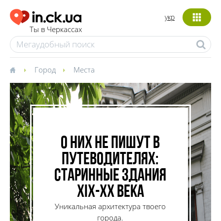
укр
Ты в Черкассах
Город
Места
О них не пишут в
путеводителях:
старинные здания
XIX-XX века
Уникальная архитектура твоего
города.