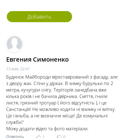
Добавить
комментарий
Евгения Симоненко
13 мая, 22:41
Будинок Майбороди віреставрований з фасаду, але
з двору жах. Стіни у дірках. В зимку бурульки по 2
метра, кучугури снігу. Теріторія занедбана вже
кілька років і не бачила двірника. Сміття, гниле
листя, грязний тротуар ( його відсутність ), і це
Санстанція! Не можливо ходити ні взимку ні влітку.
Це ганьба, а не визначне місце! Де комунальні
служби?
Можу додати відео та фото матеріали.
Ответить
1
0