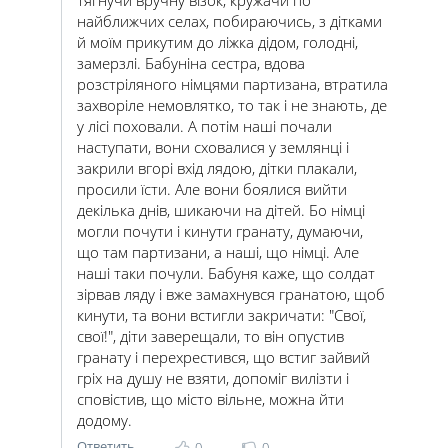
тягнучи вручну візок, кружачи по
найближчих селах, побираючись, з дітками
й моїм прикутим до ліжка дідом, голодні,
замерзлі. Бабуніна сестра, вдова
розстріляного німцями партизана, втратила
захворіле немовлятко, то так і не знають, де
у лісі поховали. А потім наші почали
наступати, вони сховалися у землянці і
закрили вгорі вхід лядою, дітки плакали,
просили їсти. Але вони боялися вийти
декілька днів, шикаючи на дітей. Бо німці
могли почути і кинути гранату, думаючи,
що там партизани, а наші, що німці. Але
наші таки почули. Бабуня каже, що солдат
зірвав ляду і вже замахнувся гранатою, щоб
кинути, та вони встигли закричати: "Свої,
свої!", діти заверещали, то він опустив
гранату і перехрестився, що встиг зайвий
гріх на душу не взяти, допоміг вилізти і
сповістив, що місто вільне, можна йти
додому.
Ответить
0
0