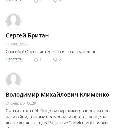
3
0
Сергей Британ
11 мая, 20:25
Спасибо! Очень интересно и познавательно!
Ответить
1
0
Володимир Михайлович Клименко
21 февраля, 06:29
Стаття - так собі. Якщо ви вирішили розповісти про
часи війни, то чому промовчали про те, що ще за
два тижні до наступу Радянської армії німці почали