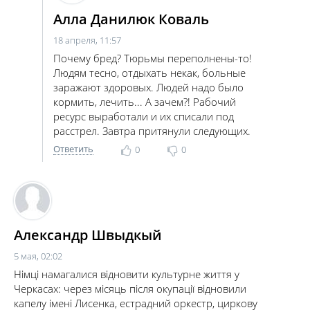
Алла Данилюк Коваль
18 апреля, 11:57
Почему бред? Тюрьмы переполнены-то!
Людям тесно, отдыхать некак, больные
заражают здоровых. Людей надо было
кормить, лечить... А зачем?! Рабочий
ресурс выработали и их списали под
расстрел. Завтра притянули следующих.
Ответить
0
0
Александр Швыдкый
5 мая, 02:02
Німці намагалися відновити культурне життя у
Черкасах: через місяць після окупації відновили
капелу імені Лисенка, естрадний оркестр, циркову