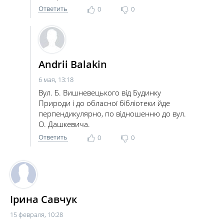
Ответить
0
0
Andrii Balakin
6 мая, 13:18
Вул. Б. Вишневецького від Будинку
Природи і до обласної бібліотеки йде
перпендикулярно, по відношенню до вул.
О. Дашкевича.
Ответить
0
0
Ірина Савчук
15 февраля, 10:28