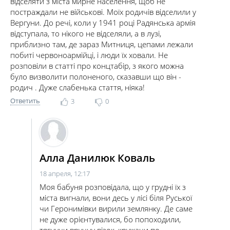
відселяти з міста мирне населення, щоб не
постраждали не військові. Моїх родичів відселили у
Вергуни. До речі, коли у 1941 році Радянська армія
відступала, то нікого не відселяли, а в лузі,
приблизно там, де зараз Митниця, цепами лежали
побиті червоноармійці, і люди їх ховали. Не
розповіли в статті про концтабір, з якого можна
було визволити полоненого, сказавши що він -
родич . Дуже слабенька стаття, ніяка!
Ответить
3
0
Алла Данилюк Коваль
18 апреля, 12:17
Моя бабуня розповідала, що у грудні їх з
міста вигнали, вони десь у лісі біля Руської
чи Геронимівки вирили землянку. Де саме
не дуже орієнтувалися, бо попоходили,