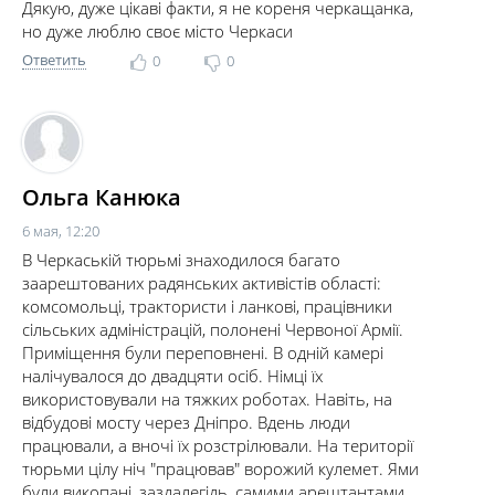
Дякую, дуже цікаві факти, я не кореня черкащанка,
но дуже люблю своє місто Черкаси
Ответить
0
0
Ольга Канюка
6 мая, 12:20
В Черкаській тюрьмі знаходилося багато
заарештованих радянських активістів області:
комсомольці, трактористи і ланкові, працівники
сільських адміністрацій, полонені Червоної Армії.
Приміщення були переповнені. В одній камері
налічувалося до двадцяти осіб. Німці їх
використовували на тяжких роботах. Навіть, на
відбудові мосту через Дніпро. Вдень люди
працювали, а вночі їх розстрілювали. На території
тюрьми цілу ніч "працював" ворожий кулемет. Ями
були викопані, заздалегідь, самими арештантами,