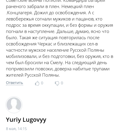
Советские воины погибли. Командира батареи
раненого забрали в плен. Немецкий плен
.Концлагеря. Дожил до освобождения. А с
левобережья согнали мужиков и пацанов, кто
подрос за время оккупации, и без формы и оружия
погнали в наступление. Дальше, думаю, ясно что
было. Такая же ситуация повторилась после
освобождения Черкас и близлежащих сел-в
частности мужское население Русской Поляны
мобилизовали, и без подготовки, без оружия, кто в
чем был-бросили на Смелу. На следующий день
попривозили повозки, доверха набитые трупами
жителей Русской Поляны.
Ответить
0
0
Yuriy Lugovyy
8 мая, 14:15