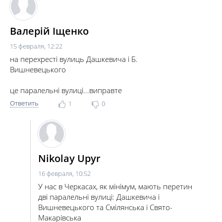
Валерій Іщенко
15 февраля, 12:22
на перехресті вулиць Дашкевича і Б.
Вишневецького
це паралельні вулиці...виправте
Ответить
1
0
Nikolay Upyr
16 февраля, 10:52
У нас в Черкасах, як мінімум, мають перетин
дві паралельні вулиці: Дашкевича і
Вишневецького та Смілянська і Свято-
Макарівська