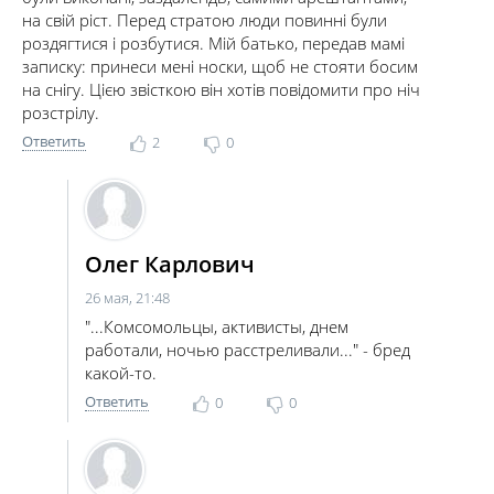
на свій ріст. Перед стратою люди повинні були
роздягтися і розбутися. Мій батько, передав мамі
записку: принеси мені носки, щоб не стояти босим
на снігу. Цією звісткою він хотів повідомити про ніч
розстрілу.
Ответить
2
0
Олег Карлович
26 мая, 21:48
"...Комсомольцы, активисты, днем
работали, ночью расстреливали..." - бред
какой-то.
Ответить
0
0