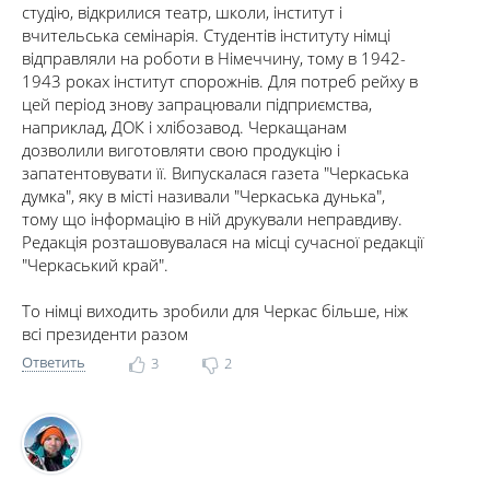
студію, відкрилися театр, школи, інститут і
вчительська семінарія. Студентів інституту німці
відправляли на роботи в Німеччину, тому в 1942-
1943 роках інститут спорожнів. Для потреб рейху в
цей період знову запрацювали підприємства,
наприклад, ДОК і хлібозавод. Черкащанам
дозволили виготовляти свою продукцію і
запатентовувати її. Випускалася газета "Черкаська
думка", яку в місті називали "Черкаська дунька",
тому що інформацію в ній друкували неправдиву.
Редакція розташовувалася на місці сучасної редакції
"Черкаський край".
То німці виходить зробили для Черкас більше, ніж
всі президенти разом
Ответить
3
2