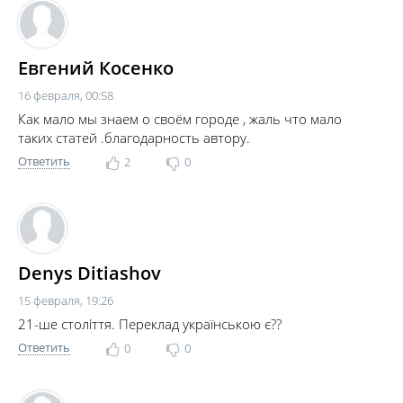
Евгений Косенко
16 февраля, 00:58
Как мало мы знаем о своём городе , жаль что мало
таких статей .благодарность автору.
Ответить
2
0
Denys Ditiashov
15 февраля, 19:26
21-ше століття. Переклад українською є??
Ответить
0
0