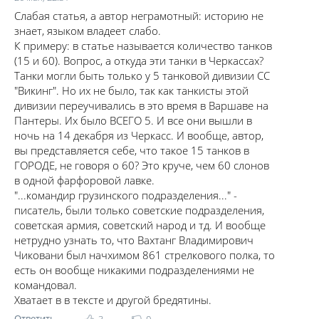
Слабая статья, а автор неграмотный: историю не
знает, языком владеет слабо.
К примеру: в статье называется количество танков
(15 и 60). Вопрос, а откуда эти танки в Черкассах?
Танки могли быть только у 5 танковой дивизии СС
"Викинг". Но их не было, так как танкисты этой
дивизии переучивались в это время в Варшаве на
Пантеры. Их было ВСЕГО 5. И все они вышли в
ночь на 14 декабря из Черкасс. И вообще, автор,
вы представляется себе, что такое 15 танков в
ГОРОДЕ, не говоря о 60? Это круче, чем 60 слонов
в одной фарфоровой лавке.
"...командир грузинского подразделения..." -
писатель, были только советские подразделения,
советская армия, советский народ и тд. И вообще
нетрудно узнать то, что Вахтанг Владимирович
Чиковани был начхимом 861 стрелкового полка, то
есть он вообще никакими подразделениями не
командовал.
Хватает в в тексте и другой бредятины.
Ответить