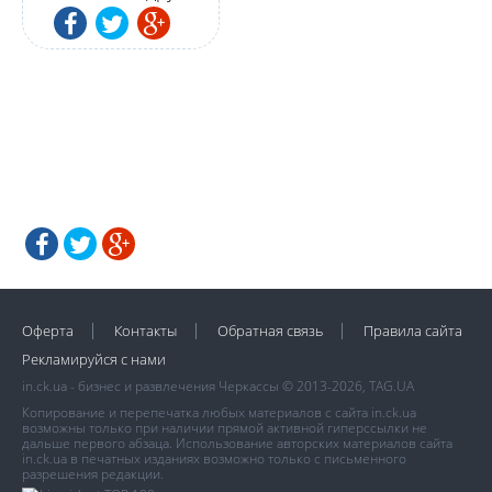
Оферта
Контакты
Обратная связь
Правила сайта
Рекламируйся с нами
in.ck.ua - бизнес и развлечения Черкассы © 2013-2026, TAG.UA
Копирование и перепечатка любых материалов с сайта in.ck.ua
возможны только при наличии прямой активной гиперссылки не
дальше первого абзаца. Использование авторских материалов сайта
in.ck.ua в печатных изданиях возможно только с письменного
разрешения редакции.