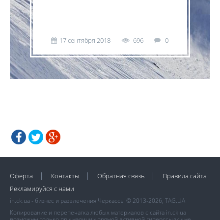
17 сентября 2018
696
0
Оферта
Контакты
Обратная связь
Правила сайта
Рекламируйся с нами
in.ck.ua - бизнес и развлечения Черкассы © 2013-2026, TAG.UA
Копирование и перепечатка любых материалов с сайта in.ck.ua
возможны только при наличии прямой активной гиперссылки не