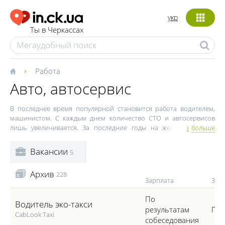
укр
Ты в Черкассах
Работа
Авто, автосервис
В последнее время популярной становится работа водителем,
машинистом. С каждым днем количество СТО и автосервисов
лишь увеличивается. За последние годы на железных коней
больше
пересели тысячи черкасщан. Как и любая другая техника,
автомобиль не застрахован от поломок и неисправностей. По
Вакансии
5
статистике, каждый третий владелец автомобиля как минимум раз
в два месяца посещает СТО, автосервисы и т. д. В Черкассах этот
Архив
228
рынок растет быстрыми темпами. Так что вакансии в сфере
Зарплата
Зан
автосервиса появляются с завидной регулярностью. Вакансии
автослесаря, администратора СТО, автомаляра,
По
Водитель эко-такси
шиномонтажника, диспетчера можно найти в этой категории
результатам
Пол
раздела "Работа". Работа в автосервисе в Черкассах – это
CabLook Taxi
собеседования
постоянный поток клиентов, достаточно высокий показатель