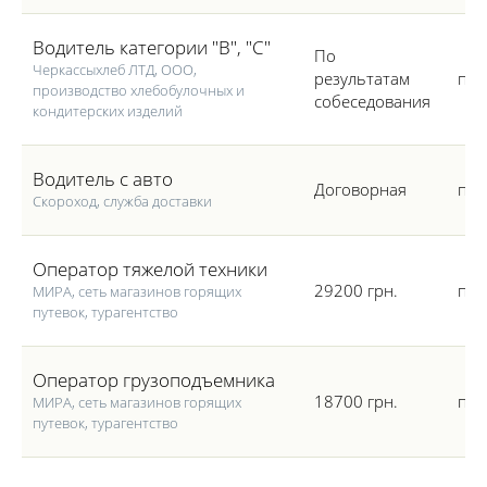
средней месячной зарплаты и постоянная возможность
совершенствовать свои знания и умения. Для вашего удобства
Водитель категории "B", "C"
По
все вакансии можно отсортировать по зарплате, дате добавления
Черкассыхлеб ЛТД, ООО,
результатам
пол
на сайт и другим параметрам.
производство хлебобулочных и
собеседования
кондитерских изделий
Водитель с авто
Договорная
пол
Скороход, служба доставки
Оператор тяжелой техники
29200 грн.
пол
МИРА, сеть магазинов горящих
путевок, турагентство
Оператор грузоподъемника
18700 грн.
пол
МИРА, сеть магазинов горящих
путевок, турагентство