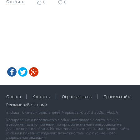
Ответить
0
0
Оферта
Контакты
Обратная связь
Правила сайта
Рекламируйся с нами
in.ck.ua - бизнес и развлечения Черкассы © 2013-2026, TAG.UA
Копирование и перепечатка любых материалов с сайта in.ck.ua
возможны только при наличии прямой активной гиперссылки не
дальше первого абзаца. Использование авторских материалов сайта
in.ck.ua в печатных изданиях возможно только с письменного
разрешения редакции.