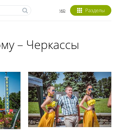
Разделы
укр
му – Черкассы