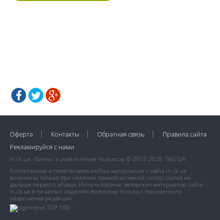
Оферта
Контакты
Обратная связь
Правила сайта
Рекламируйся с нами
in.ck.ua - бизнес и развлечения Черкассы © 2013-2026, TAG.UA
Копирование и перепечатка любых материалов с сайта in.ck.ua
возможны только при наличии прямой активной гиперссылки не
дальше первого абзаца. Использование авторских материалов сайта
in.ck.ua в печатных изданиях возможно только с письменного
разрешения редакции.