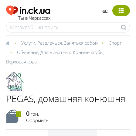
укр
Ты в Черкассах
Услуги
,
Развлечься
,
Заняться собой
Спорт
Обучение
,
Для животных
,
Конные клубы
,
Верховая езда
PEGAS, домашняя конюшня
0
грн.
0
Оформить