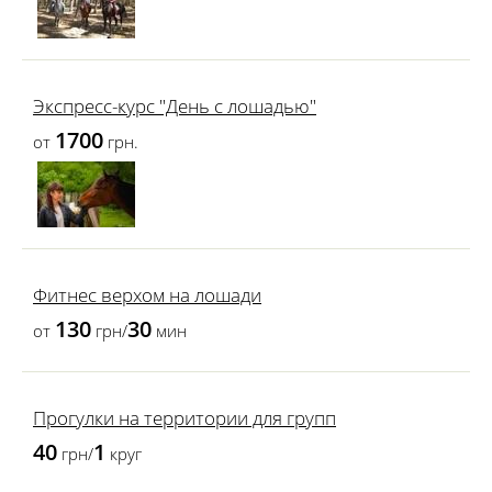
Экспресс-курс "День с лошадью"
1700
от
грн.
Фитнес верхом на лошади
130
30
от
грн/
мин
Прогулки на территории для групп
40
1
грн/
круг