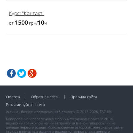
Курс: "Контакт"
1500
10
от
грн/
ч
Оферта
Обратная связь
Правила сайта
Рекламируйся с нами
in.ck.ua - бизнес и развлечения Черкассы © 2013-2026, TAG.UA
Копирование и перепечатка любых материалов с сайта in.ck.ua
возможны только при наличии прямой активной гиперссылки не
дальше первого абзаца. Использование авторских материалов сайта
in.ck.ua в печатных изданиях возможно только с письменного