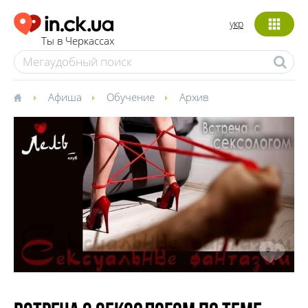
укр
Ты в Черкассах
Афиша
Обучение
Архив