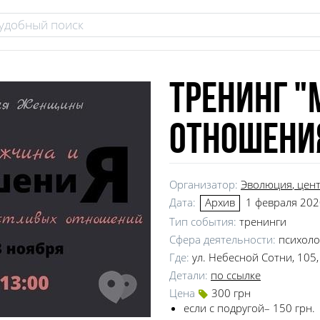
Тренинг 
отношени
Организатор:
Эволюция
, цен
Дата:
1 февраля 2020
Архив
Тип события:
тренинги
Сфера деятельности:
психоло
Где:
ул. Небесной Сотни, 105,
Детали:
по ссылке
Цена
300 грн
если с подругой– 150 грн.