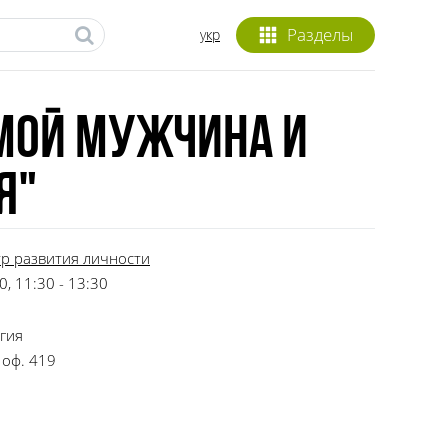
Разделы
укр
"Мой мужчина и
я"
тр развития личности
, 11:30 - 13:30
гия
 оф. 419