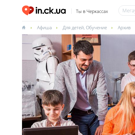
Ты в Черкассах
Афиша
Для детей
,
Обучение
Архив