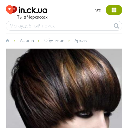
укр
Ты в Черкассах
Афиша
Обучение
Архив