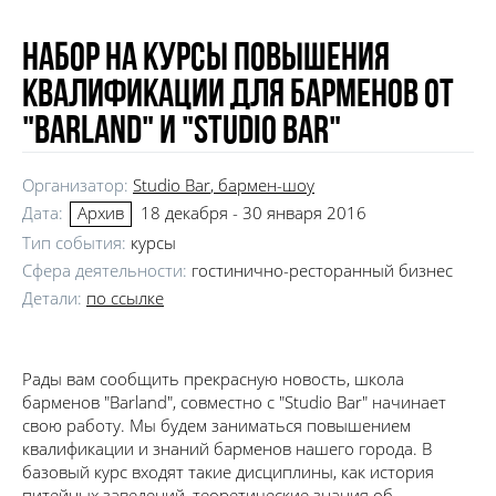
Набор на курсы повышения
квалификации для барменов от
"Barland" и "Studio Bar"
Организатор:
Studio Bar
, бармен-шоу
Дата:
18 декабря - 30 января 2016
Архив
Тип события:
курсы
Сфера деятельности:
гостинично-ресторанный бизнес
Детали:
по ссылке
Рады вам сообщить прекрасную новость, школа
барменов "Barland", совместно с "Studio Bar" начинает
свою работу. Мы будем заниматься повышением
квалификации и знаний барменов нашего города. В
базовый курс входят такие дисциплины, как история
питейных заведений, теоретические знания об