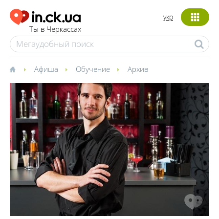
укр
Ты в Черкассах
Афиша
Обучение
Архив