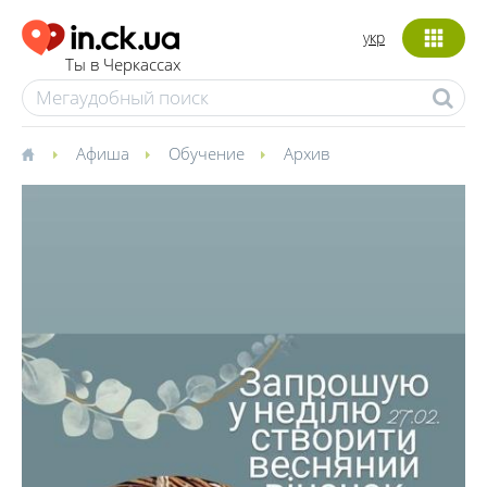
укр
Ты в Черкассах
Афиша
Обучение
Архив