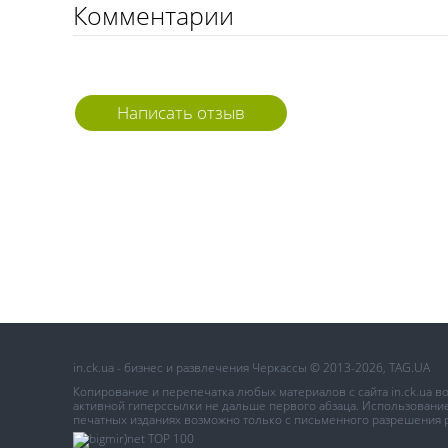
Комментарии
Написать отзыв
in.ck.ua - бизнес и развлечения Черкассы © 2013-2026, TAG.UA
Копирование и перепечатка любых материалов с сайта in.ck.ua 
активной гиперссылки не дальше первого абзаца. Использование 
печатных изданиях возможно только с письменного разрешения 