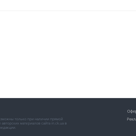
Офе
возможны только при наличии прямой
Рекл
авторских материалов сайта in.ck.ua в
редакции.