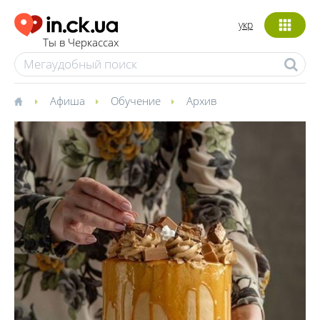
укр
Ты в Черкассах
Афиша
Обучение
Архив