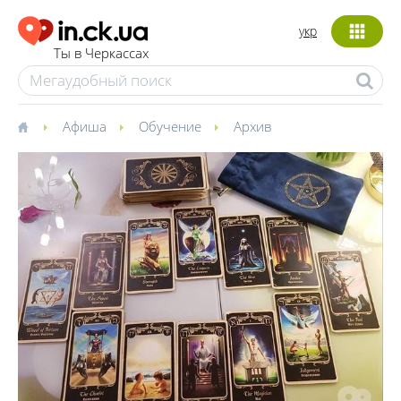
укр
Ты в Черкассах
Афиша
Обучение
Архив