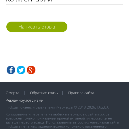
Написать отзыв
Оферта
Обратная связь
Правила сайта
Рекламируйся с нами
in.ck.ua - бизнес и развлечения Черкассы © 2013-2026, TAG.UA
Копирование и перепечатка любых материалов с сайта in.ck.ua
возможны только при наличии прямой активной гиперссылки не
дальше первого абзаца. Использование авторских материалов сайта
in.ck.ua в печатных изданиях возможно только с письменного