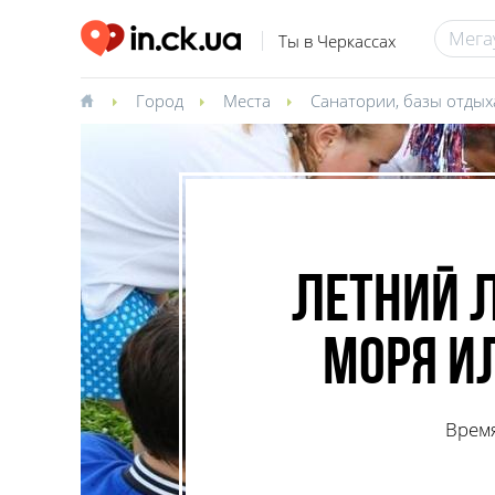
Ты в Черкассах
Город
Места
Санатории, базы отдых
Летний л
моря и
Врем