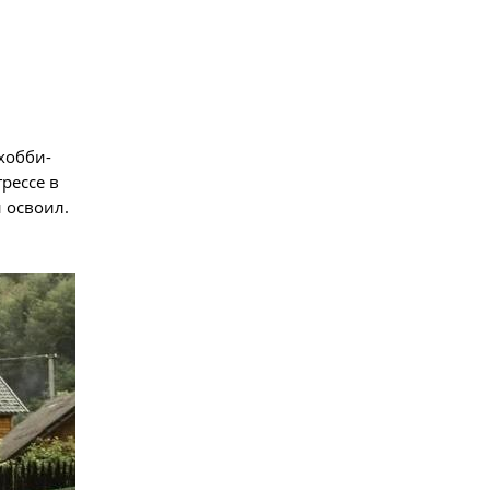
хобби-
рессе в
 освоил.