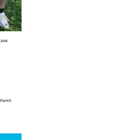
оким
ельно