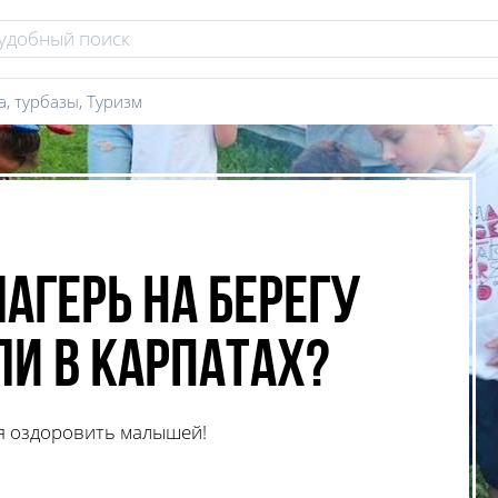
а, турбазы
,
Туризм
агерь на берегу
ли в Карпатах?
я оздоровить малышей!