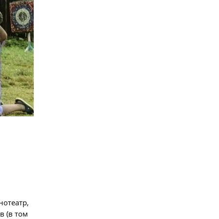
нотеатр,
в (в том