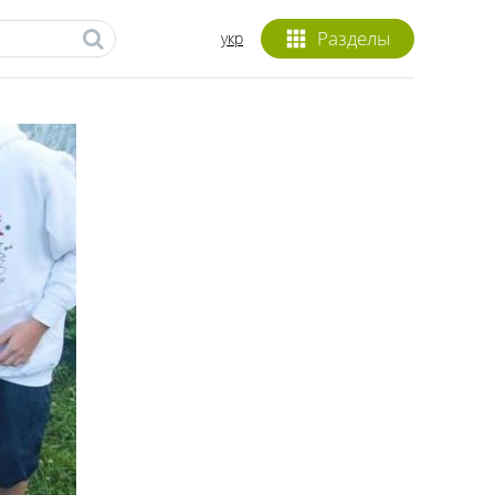
Разделы
укр