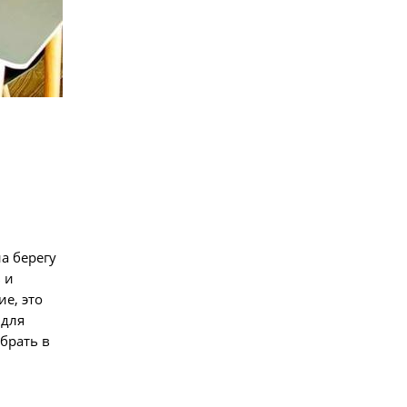
а берегу
 и
е, это
 для
брать в