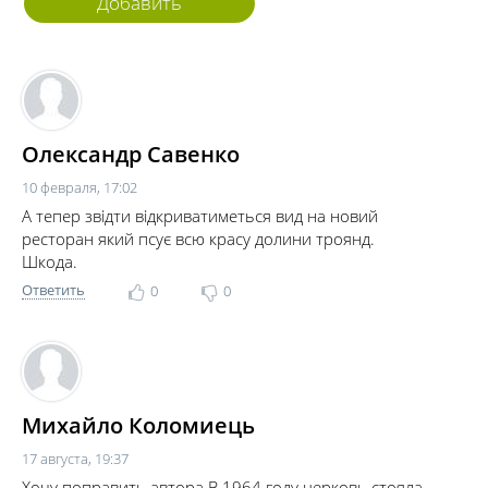
Добавить
комментарий
Олександр Савенко
10 февраля, 17:02
А тепер звідти відкриватиметься вид на новий
ресторан який псує всю красу долини троянд.
Шкода.
Ответить
0
0
Михайло Коломиець
17 августа, 19:37
Хочу поправить автора В 1964 году церковь стояла