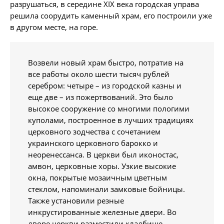
разрушаться, в середине ХІХ века городская управа
решила соорудить каменный храм, его построили уже
в другом месте, на горе.
Возвели новый храм быстро, потратив на
все работы около шести тысяч рублей
серебром: четыре – из городской казны и
еще две – из пожертвований. Это было
высокое сооружение со многими пологими
куполами, построенное в лучших традициях
церковного зодчества с сочетанием
украинского церковного барокко и
неоренессанса. В церкви был иконостас,
амвон, церковные хоры. Узкие высокие
окна, покрытые мозаичным цветным
стеклом, напоминали замковые бойницы.
Также установили резные
инкрустированные железные двери. Во
дворе церкви разместили кладбище.