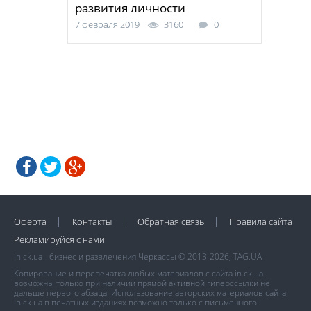
развития личности
7 февраля 2019
3160
0
Оферта
Контакты
Обратная связь
Правила сайта
Рекламируйся с нами
in.ck.ua - бизнес и развлечения Черкассы © 2013-2026, TAG.UA
Копирование и перепечатка любых материалов с сайта in.ck.ua
возможны только при наличии прямой активной гиперссылки не
дальше первого абзаца. Использование авторских материалов сайта
in.ck.ua в печатных изданиях возможно только с письменного