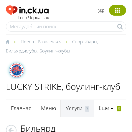
укр
Ты в Черкассах
Поесть
,
Развлечься
Спорт-бары
,
Бильярд-клубы
,
Боулинг-клубы
LUCKY STRIKE, боулинг-клуб
Еще
Главная
Меню
Услуги
8
3
Бильярд