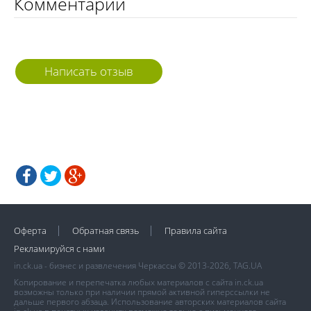
Комментарии
Написать отзыв
Оферта
Обратная связь
Правила сайта
Рекламируйся с нами
in.ck.ua - бизнес и развлечения Черкассы © 2013-2026, TAG.UA
Копирование и перепечатка любых материалов с сайта in.ck.ua
возможны только при наличии прямой активной гиперссылки не
дальше первого абзаца. Использование авторских материалов сайта