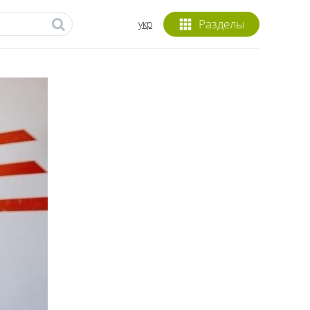
Разделы
укр