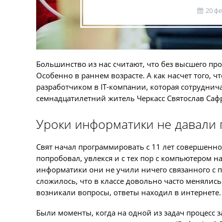
20 ф
Большинство из нас считают, что без высшего п
Особенно в раннем возрасте. А как насчет того, ч
разработчиком в IТ-компании, которая сотрудни
семнадцатилетний житель Черкасс Святослав Саф
Уроки информатики не давали 
Свят начал программировать с 11 лет совершенно
попробовал, увлекся и с тех пор с компьютером н
информатики они не учили ничего связанного с пр
сложилось, что в классе довольно часто менялись
возникали вопросы, ответы находил в интернете.
Были моменты, когда на одной из задач процесс з