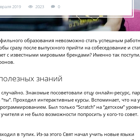
евраля 2019
2023
0
рофильного образования невозможно стать успешным работ
тобы сразу после выпускного прийти на собеседование и ста
чает с известными мировыми брендами? Именно так поступи
ронов.
полезных знаний
 случайно. Знакомые посоветовали отцу онлайн-ресурс, па
а “ты”. Проходил интерактивные курсы. Вспоминает, что на 
ограммированием. Был только “Scratch” на “детском” уровн
 учителя и не было возможности попросить у кого-то совет.
аходил в тупик. Из-за этого Свят начал учить новые языки