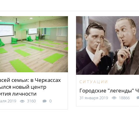
всей семьи: в Черкассах
СИТУАЦИИ
ылся новый центр
Городские "легенды" Ч
ития личности
31 января 2019
18866
аля 2019
3160
0