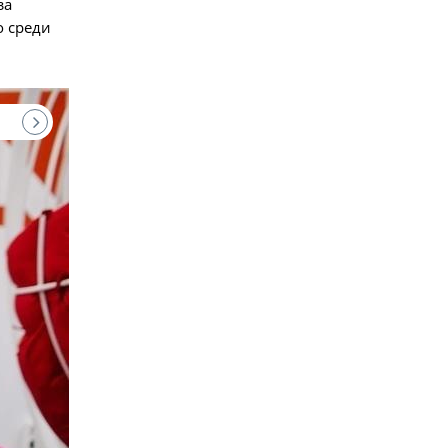
за
о среди