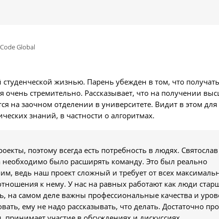
 Code Global
й студенческой жизнью. Парень убежден в том, что получат
тся очень стремительно. Рассказывает, что на получении вы
тся на заочном отделении в университете. Видит в этом для
ческих знаний, в частности о алгоритмах.
оекты, поэтому всегда есть потребность в людях. Святослав
а необходимо было расширять команду. Это был реально
ним, ведь наш проект сложный и требует от всех максималь
 отношения к нему. У нас на равных работают как люди стар
ель, на самом деле важны профессиональные качества и уро
ать, ему не надо рассказывать, что делать. Достаточно про
и, принимает участие в обсуждениях и дискуссиях.