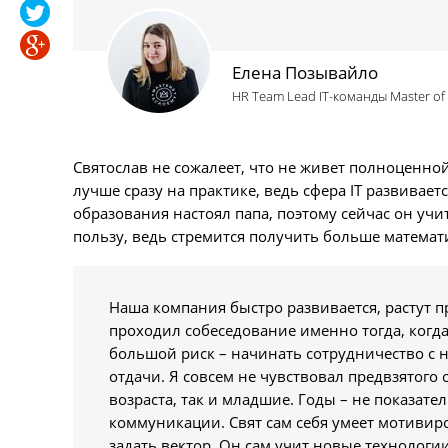
Елена Позывайло
HR Team Lead ІТ-команды Master of
Святослав не сожалеет, что не живет полноценно
лучше сразу на практике, ведь сфера ІТ развивае
образования настоял папа, поэтому сейчас он учи
пользу, ведь стремится получить больше математи
Наша компания быстро развивается, растут пр
проходил собеседование именно тогда, когд
большой риск – начинать сотрудничество с 
отдачи. Я совсем не чувствовал предвзятого
возраста, так и младшие. Годы – не показат
коммуникации. Свят сам себя умеет мотивиров
задать вектор. Он сам учит новые технологи