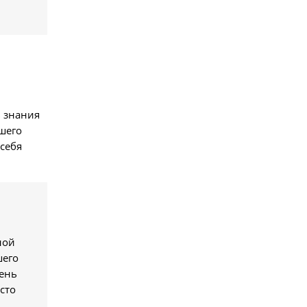
ь знания
сшего
 себя
ной
шего
вень
сто