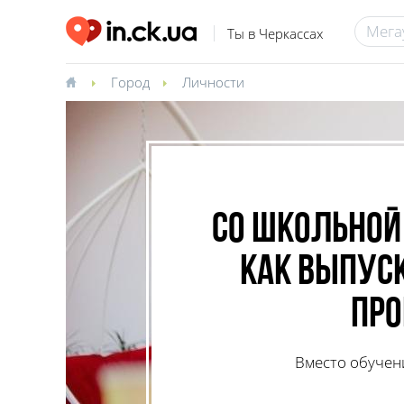
Ты в Черкассах
Город
Личности
Со школьной 
как выпуск
пр
Вместо обучен