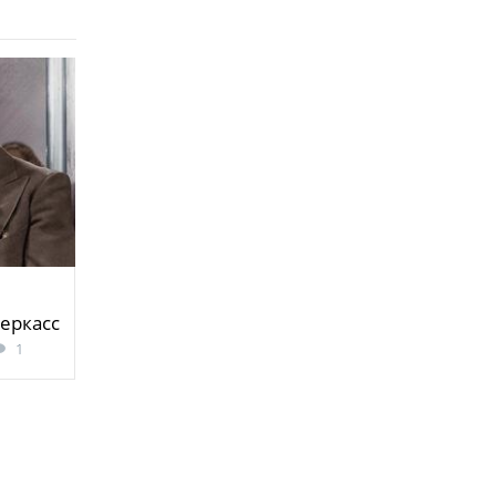
еркасс
1