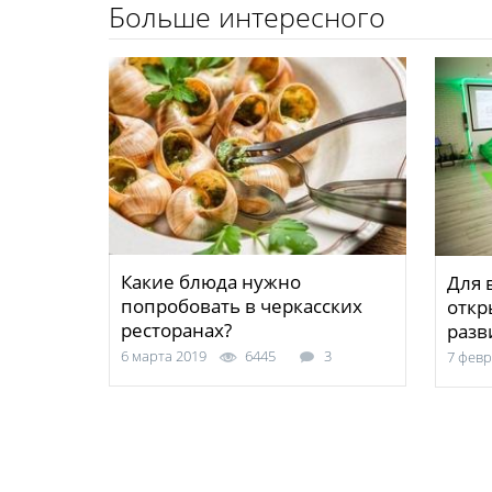
Больше интересного
Какие блюда нужно
Для 
попробовать в черкасских
откр
ресторанах?
разв
6 марта 2019
6445
3
7 февр