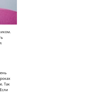
ником.
ть
л
рень
уроках
е. Так
 Если