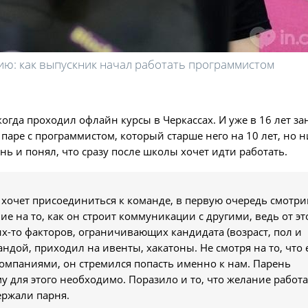
ию: как выпускник начал работать программистом
гда проходил офлайн курсы в Черкассах. И уже в 16 лет за
 паре с программистом, который старше него на 10 лет, но 
ь и понял, что сразу после школы хочет идти работать.
 хочет присоединиться к команде, в первую очередь смотри
е на то, как он строит коммуникации с другими, ведь от эт
ких-то факторов, ограничивающих кандидата (возраст, пол и
ндой, приходил на ивенты, хакатоны. Не смотря на то, что 
компаниями, он стремился попасть именно к нам. Парень
у для этого необходимо. Поразило и то, что желание работ
ержали парня.