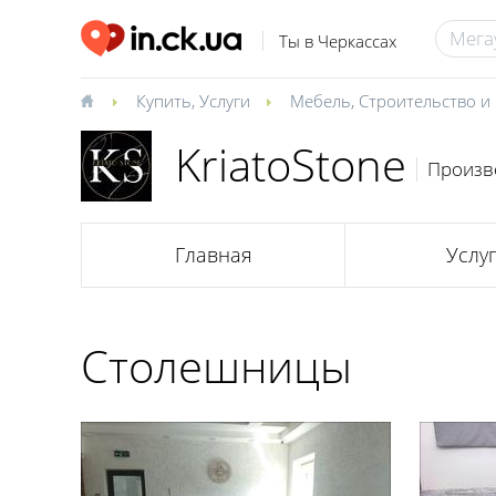
Ты в Черкассах
Купить
,
Услуги
Мебель
,
Строительство и
KriatoStone
Произв
Главная
Услу
Столешницы