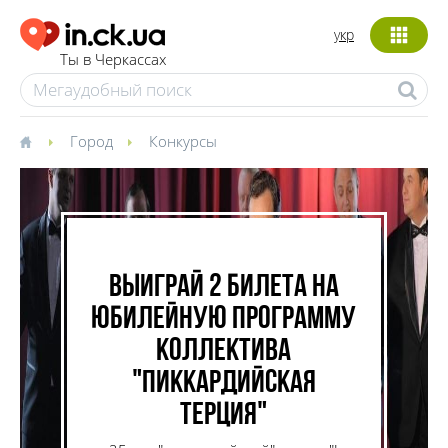
укр
Ты в Черкассах
Город
Конкурсы
Выиграй 2 билета на
юбилейную программу
коллектива
"Пиккардийская
Терция"