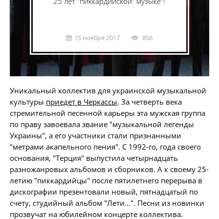
25 лет "пиккардийской" музыке"!
15 ноября 2017
856
Уникальный коллектив для украинской музыкальной
культуры
приедет в Черкассы
. За четверть века
стремительной песенной карьеры эта мужская группа
по праву завоевала звание "музыкальной легенды
Украины", а его участники стали признанными
"метрами акапельного пения". С 1992-го, года своего
основания, "Терция" выпустила четырнадцать
разножанровых альбомов и сборников. А к своему 25-
летию "пиккардийцы" после пятилетнего перерыва в
дискографии презентовали новый, пятнадцатый по
счету, студийный альбом "Лети...". Песни из новинки
прозвучат на юбилейном концерте коллектива.