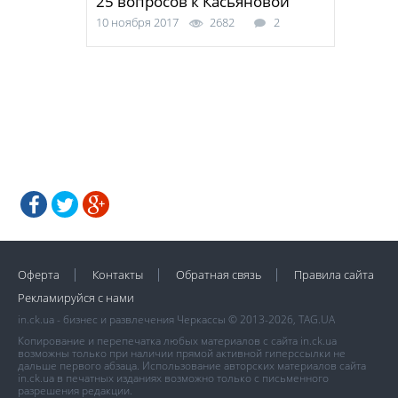
25 вопросов к Касьяновой
10 ноября 2017
2682
2
Оферта
Контакты
Обратная связь
Правила сайта
Рекламируйся с нами
in.ck.ua - бизнес и развлечения Черкассы © 2013-2026, TAG.UA
Копирование и перепечатка любых материалов с сайта in.ck.ua
возможны только при наличии прямой активной гиперссылки не
дальше первого абзаца. Использование авторских материалов сайта
in.ck.ua в печатных изданиях возможно только с письменного
разрешения редакции.