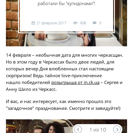
работали бы "купидонами"!
21 февраля 2017
908
0
14 февраля – необычная дата для многих черкасщан.
Но в этом году в Черкассах было двое людей, для
которых вечер Дня влюбленных стал настоящим
сюрпризом! Ведь тайное love-приключение
нашло победителей
розыгрыша от in.ck.ua
– Сергея и
Анну Шило из Черкасс.
И вас, и нас интересует, как именно прошло это
"загадочное" празднование. Смотрите и завидуйте!)
1 из 10