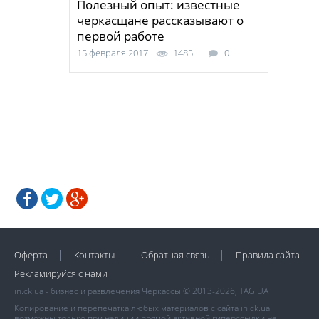
Полезный опыт: известные
черкасщане рассказывают о
первой работе
15 февраля 2017
1485
0
Оферта
Контакты
Обратная связь
Правила сайта
Рекламируйся с нами
in.ck.ua - бизнес и развлечения Черкассы © 2013-2026, TAG.UA
Копирование и перепечатка любых материалов с сайта in.ck.ua
возможны только при наличии прямой активной гиперссылки не