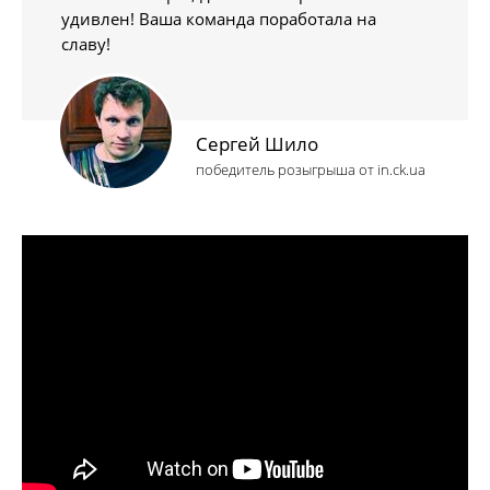
удивлен! Ваша команда поработала на
славу!
Сергей Шило
победитель розыгрыша от in.ck.ua