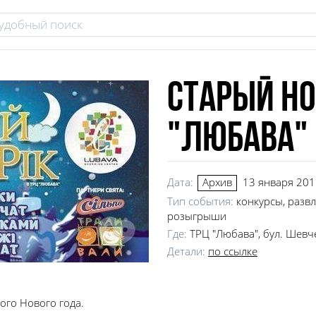
Старый Но
"Любава"
Дата:
13 января 2016
Архив
Тип события:
конкурсы, разв
розыгрыши
Где:
ТРЦ "Любава", бул. Шевч
Детали:
по ссылке
ого Нового года.