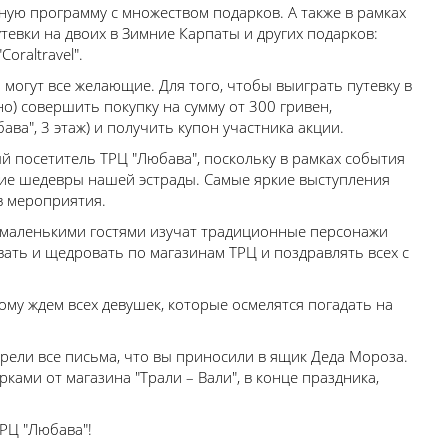
ную программу с множеством подарков. А также в рамках
евки на двоих в Зимние Карпаты и других подарков:
oraltravel".
могут все желающие. Для того, чтобы выиграть путевку в
но) совершить покупку на сумму от 300 гривен,
ава", 3 этаж) и получить купон участника акции.
 посетитель ТРЦ "Любава", поскольку в рамках события
шие шедевры нашей эстрады. Самые яркие выступления
в мероприятия.
с маленькими гостями изучат традиционные персонажи
вать и щедровать по магазинам ТРЦ и поздравлять всех с
ому ждем всех девушек, которые осмелятся погадать на
рели все письма, что вы приносили в ящик Деда Мороза.
ами от магазина "Трали – Вали", в конце праздника,
ТРЦ "Любава"!