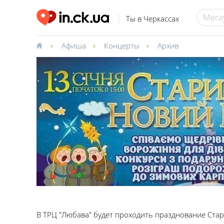
Ты в Черкассах
Афиша
Концерты
Архив
В ТРЦ "Любава" будет проходить празднование Стар