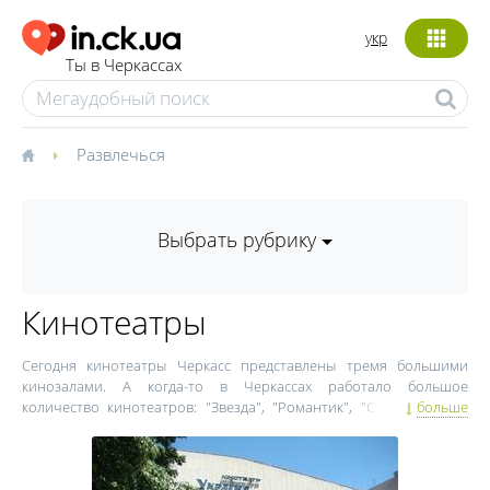
укр
Ты в Черкассах
Развлечься
Выбрать рубрику
Кинотеатры
Сегодня кинотеатры Черкасс представлены тремя большими
кинозалами. А когда-то в Черкассах работало большое
количество кинотеатров: "Звезда", "Романтик", "Салют", "Мир".
больше
Первый кинотеатр Черкасс – "Украина" – демонстрирует
кинофильмы по сей день.
Тем, кому не хватает острых ощущений во время просмотра
обычного фильма, понравятся 3D- и 5D-кинотеатры.