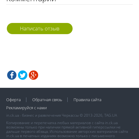
Написать отзыв
Оферта
Обратная связь
Правила сайта
Рекламируйся с нами
in.ck.ua - бизнес и развлечения Черкассы © 2013-2026, TAG.UA
Копирование и перепечатка любых материалов с сайта in.ck.ua
возможны только при наличии прямой активной гиперссылки не
дальше первого абзаца. Использование авторских материалов сайта
in.ck.ua в печатных изданиях возможно только с письменного