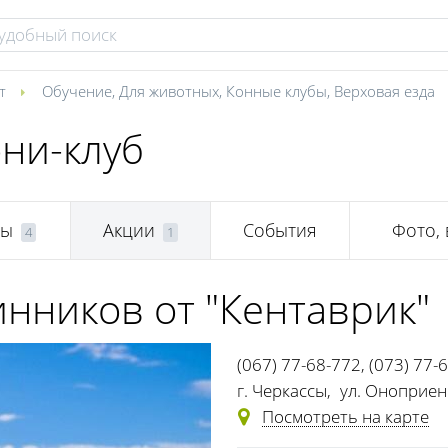
т
Обучение
,
Для животных
,
Конные клубы
,
Верховая езда
они-клуб
ры
Акции
События
Фото,
4
1
инников от "Кентаврик"
(067) 77-68-772
,
(073) 77-
г. Черкассы
,
ул. Оноприенк
Посмотреть на карте