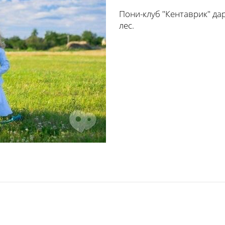
Пони-клуб "Кентаврик" да
лес.