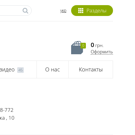
Разделы
укр
0
грн.
0
Оформить
 видео
О нас
Контакты
45
68-772
а , 10