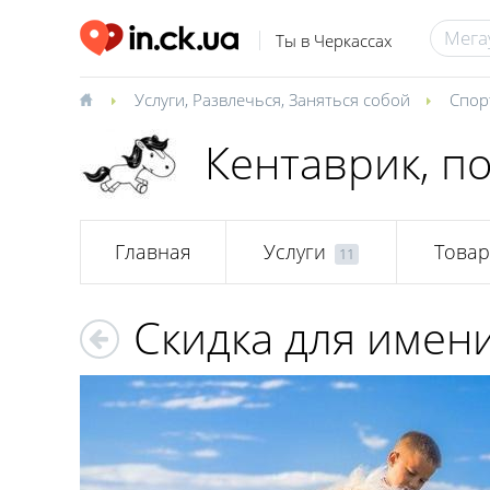
Ты в Черкассах
Услуги
,
Развлечься
,
Заняться собой
Спор
Кентаврик, п
Главная
Услуги
Това
11
Скидка для имен