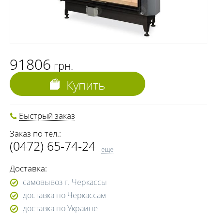
91806
грн.
Купить
Быстрый заказ
Заказ по тел.:
(0472) 65-74-24
еще
(099) 288-07-57
Доставка:
(096) 288-07-57
самовывоз г. Черкассы
доставка по Черкассам
доставка по Украине