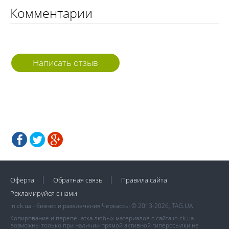
Комментарии
Написать отзыв
Оферта
Обратная связь
Правила сайта
Рекламируйся с нами
in.ck.ua - бизнес и развлечения Черкассы © 2013-2026, TAG.UA
Копирование и перепечатка любых материалов с сайта in.ck.ua
возможны только при наличии прямой активной гиперссылки не