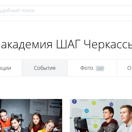
академия ШАГ Черкасс
кции
События
Фото
О
260