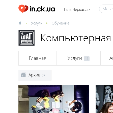
Ты в Черкассах
Услуги
Обучение
Компьютерная 
Главная
Услуги
А
11
Архив
67