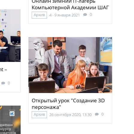
Онлайн зимний IT-лагерь
Компьютерной Академии ШАГ
0
Архив
4 - 9 января 2021
t –
0
Открытый урок "Создание 3D
персонажа"
0
Архив
26 сентября 2020, 13:30