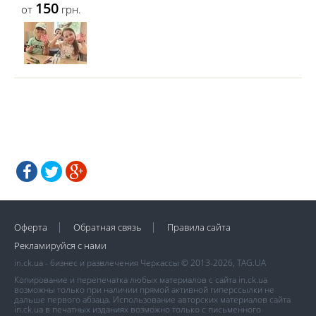
150
от
грн.
Оферта
Обратная связь
Правила сайта
Рекламируйся с нами
in.ck.ua - бизнес и развлечения Черкассы © 2013-2026, TAG.UA
Копирование и перепечатка любых материалов с сайта in.ck.ua
возможны только при наличии прямой активной гиперссылки не
дальше первого абзаца. Использование авторских материалов сайта
in.ck.ua в печатных изданиях возможно только с письменного