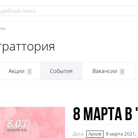
аны
 траттория
Акции
События
Вакансии
1
3
8 Марта в 
Дата:
8 марта 2021,
Архив