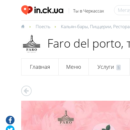
Ты в Черкассах
Поесть
Кальян-бары
,
Пиццерии
,
Рестор
Faro del porto,
Главная
Меню
Услуги
5