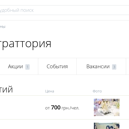
аны
 траттория
Акции
События
Вакансии
1
3
тий
Цена
Фото
700
от
грн./чел.