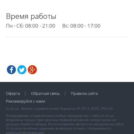
Время работы
Пн - Сб:
08:00 - 21:00
Вс:
08:00 - 17:00
Оферта
Обратная связь
Правила сайта
Рекламируйся с нами
in.ck.ua - бизнес и развлечения Черкассы © 2013-2026, TAG.UA
Копирование и перепечатка любых материалов с сайта in.ck.ua
возможны только при наличии прямой активной гиперссылки не
дальше первого абзаца. Использование авторских материалов сайта
in.ck.ua в печатных изданиях возможно только с письменного
разрешения редакции.