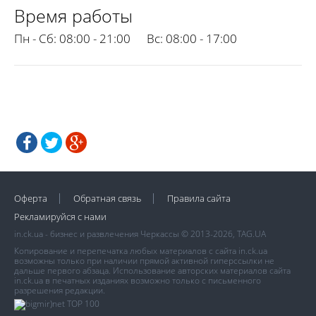
Время работы
Пн - Сб:
08:00 - 21:00
Вс:
08:00 - 17:00
Оферта
Обратная связь
Правила сайта
Рекламируйся с нами
in.ck.ua - бизнес и развлечения Черкассы © 2013-2026, TAG.UA
Копирование и перепечатка любых материалов с сайта in.ck.ua
возможны только при наличии прямой активной гиперссылки не
дальше первого абзаца. Использование авторских материалов сайта
in.ck.ua в печатных изданиях возможно только с письменного
разрешения редакции.