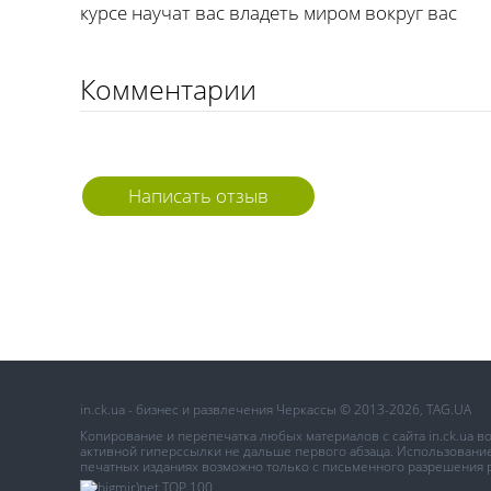
курсе научат вас владеть миром вокруг вас
Комментарии
Написать отзыв
in.ck.ua - бизнес и развлечения Черкассы © 2013-2026, TAG.UA
Копирование и перепечатка любых материалов с сайта in.ck.ua 
активной гиперссылки не дальше первого абзаца. Использование 
печатных изданиях возможно только с письменного разрешения 