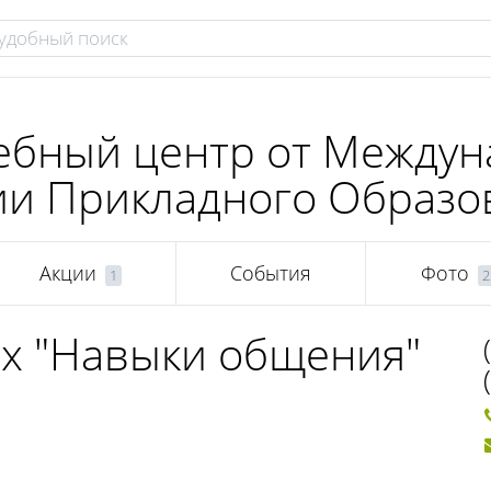
ебный центр от Между
ии Прикладного Образо
Акции
События
Фото
1
2
ых "Навыки общения"