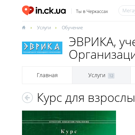
Ты в Черкассах
Услуги
Обучение
ЭВРИКА, уч
Организац
Главная
Услуги
12
Курс для взросл