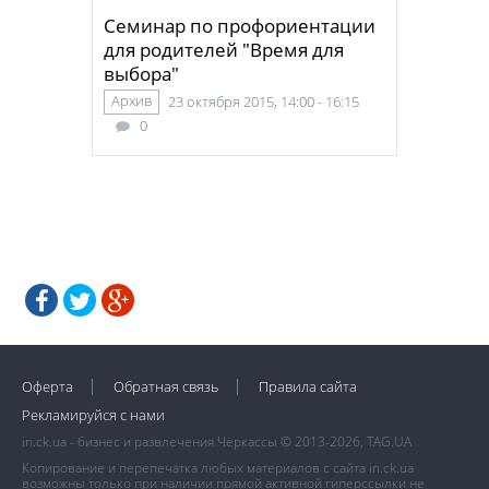
Семинар по профориентации
для родителей "Время для
выбора"
Архив
23 октября 2015, 14:00 - 16:15
0
Оферта
Обратная связь
Правила сайта
Рекламируйся с нами
in.ck.ua - бизнес и развлечения Черкассы © 2013-2026, TAG.UA
Копирование и перепечатка любых материалов с сайта in.ck.ua
возможны только при наличии прямой активной гиперссылки не