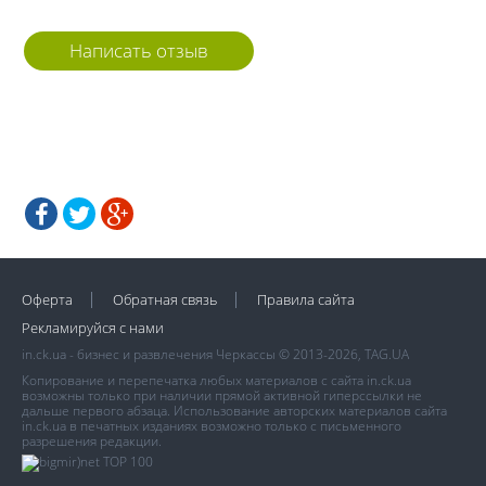
Написать отзыв
Оферта
Обратная связь
Правила сайта
Рекламируйся с нами
in.ck.ua - бизнес и развлечения Черкассы © 2013-2026, TAG.UA
Копирование и перепечатка любых материалов с сайта in.ck.ua
возможны только при наличии прямой активной гиперссылки не
дальше первого абзаца. Использование авторских материалов сайта
in.ck.ua в печатных изданиях возможно только с письменного
разрешения редакции.