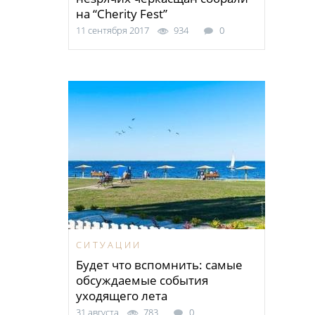
на “Cherity Fest”
11 сентября 2017
934
0
СИТУАЦИИ
Будет что вспомнить: самые
обсуждаемые события
уходящего лета
31 августа
783
0