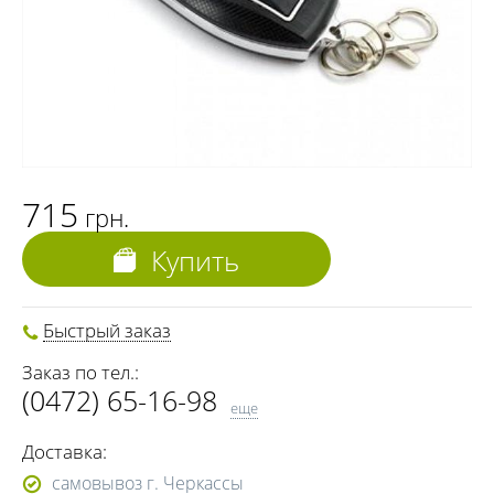
715
грн.
Купить
Быстрый заказ
Заказ по тел.:
(0472) 65-16-98
еще
(0472) 65-19-88
Доставка:
(0472) 65-15-87
самовывоз г. Черкассы
(067) 470-40-19